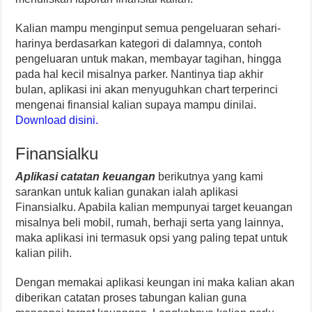
Kalian mampu menginput semua pengeluaran sehari-
harinya berdasarkan kategori di dalamnya, contoh
pengeluaran untuk makan, membayar tagihan, hingga
pada hal kecil misalnya parker. Nantinya tiap akhir
bulan, aplikasi ini akan menyuguhkan chart terperinci
mengenai finansial kalian supaya mampu dinilai.
Download disini.
Finansialku
Aplikasi catatan keuangan
berikutnya yang kami
sarankan untuk kalian gunakan ialah aplikasi
Finansialku. Apabila kalian mempunyai target keuangan
misalnya beli mobil, rumah, berhaji serta yang lainnya,
maka aplikasi ini termasuk opsi yang paling tepat untuk
kalian pilih.
Dengan memakai aplikasi keungan ini maka kalian akan
diberikan catatan proses tabungan kalian guna