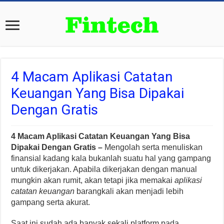
4 Macam Aplikasi Catatan
Keuangan Yang Bisa Dipakai
Dengan Gratis
4 Macam Aplikasi Catatan Keuangan Yang Bisa
Dipakai Dengan Gratis –
Mengolah serta menuliskan
finansial kadang kala bukanlah suatu hal yang gampang
untuk dikerjakan. Apabila dikerjakan dengan manual
mungkin akan rumit, akan tetapi jika memakai
aplikasi
catatan keuangan
barangkali akan menjadi lebih
gampang serta akurat.
Saat ini sudah ada banyak sekali platform pada