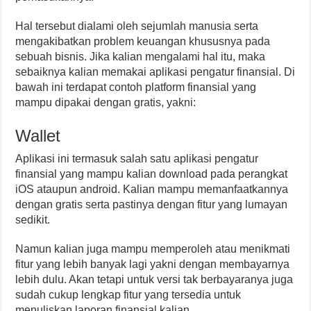
Hal tersebut dialami oleh sejumlah manusia serta
mengakibatkan problem keuangan khususnya pada
sebuah bisnis. Jika kalian mengalami hal itu, maka
sebaiknya kalian memakai aplikasi pengatur finansial. Di
bawah ini terdapat contoh platform finansial yang
mampu dipakai dengan gratis, yakni:
Wallet
Aplikasi ini termasuk salah satu aplikasi pengatur
finansial yang mampu kalian download pada perangkat
iOS ataupun android. Kalian mampu memanfaatkannya
dengan gratis serta pastinya dengan fitur yang lumayan
sedikit.
Namun kalian juga mampu memperoleh atau menikmati
fitur yang lebih banyak lagi yakni dengan membayarnya
lebih dulu. Akan tetapi untuk versi tak berbayaranya juga
sudah cukup lengkap fitur yang tersedia untuk
menuliskan laporan finansial kalian.