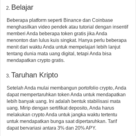
Belajar
Beberapa platform seperti Binance dan Coinbase
menghasilkan video pendek atau tutorial dengan insentif
memberi Anda beberapa token gratis jika Anda
menonton dan lulus kuis singkat. Hanya perlu beberapa
menit dari waktu Anda untuk mempelajari lebih lanjut
tentang dunia mata uang digital, tetapi Anda bisa
mendapatkan crypto gratis.
Taruhan Kripto
Setelah Anda mulai membangun portofolio crypto, Anda
dapat mempertaruhkan token Anda untuk mendapatkan
lebih banyak uang. Ini adalah bentuk stabilisasi mata
uang. Mirip dengan sertifikat deposito, Anda harus
melakukan crypto Anda untuk jangka waktu tertentu
untuk mendapatkan bunga saat dipertaruhkan. Tarif
dapat bervariasi antara 3% dan 20% APY.