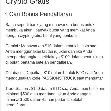
Crypto Gratis
Cari Bonus Pendaftaran
Sama seperti bank yang menawarkan bonus untuk
membuka akun , banyak bursa yang memikat Anda
dengan crypto gratis. Lihat yang berikut ini:
Gemini : Menawarkan $10 dalam bentuk bitcoin saat
Anda menggunakan tautan rujukan dan jika Anda
memperdagangkan setidaknya $100 dalam bentuk koin
di bulan pertama setelah pendaftaran.
Coinbase : Dapatkan $10 dalam bentuk BTC saat Anda
menggunakan kode PASSIONSTRUCK saat mendaftar.
TradeStation : $150 dalam BTC saat Anda membeli koin
minimal $500 atau mendanai akun Anda dengan
minimal $500 dalam 45 hari pertama setelah
pendaftaran.