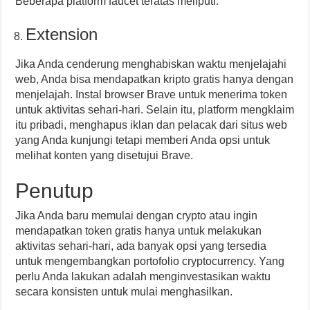
Beberapa platform faucet teratas meliputi:
Extension
Jika Anda cenderung menghabiskan waktu menjelajahi
web, Anda bisa mendapatkan kripto gratis hanya dengan
menjelajah. Instal browser Brave untuk menerima token
untuk aktivitas sehari-hari. Selain itu, platform mengklaim
itu pribadi, menghapus iklan dan pelacak dari situs web
yang Anda kunjungi tetapi memberi Anda opsi untuk
melihat konten yang disetujui Brave.
Penutup
Jika Anda baru memulai dengan crypto atau ingin
mendapatkan token gratis hanya untuk melakukan
aktivitas sehari-hari, ada banyak opsi yang tersedia
untuk mengembangkan portofolio cryptocurrency. Yang
perlu Anda lakukan adalah menginvestasikan waktu
secara konsisten untuk mulai menghasilkan.