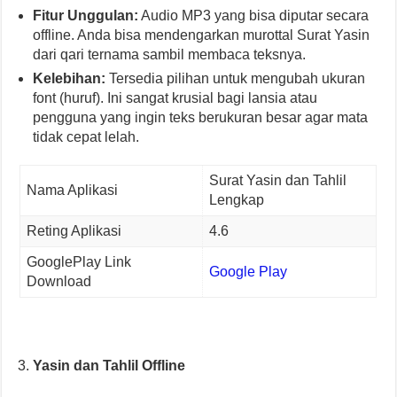
Fitur Unggulan:
Audio MP3 yang bisa diputar secara
offline. Anda bisa mendengarkan murottal Surat Yasin
dari qari ternama sambil membaca teksnya.
Kelebihan:
Tersedia pilihan untuk mengubah ukuran
font (huruf). Ini sangat krusial bagi lansia atau
pengguna yang ingin teks berukuran besar agar mata
tidak cepat lelah.
Surat Yasin dan Tahlil
Nama Aplikasi
Lengkap
Reting Aplikasi
4.6
GooglePlay Link
Google Play
Download
Yasin dan Tahlil Offline