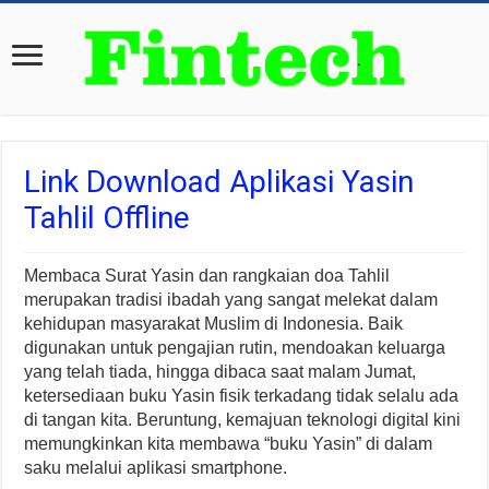
Link Download Aplikasi Yasin
Tahlil Offline
Membaca Surat Yasin dan rangkaian doa Tahlil
merupakan tradisi ibadah yang sangat melekat dalam
kehidupan masyarakat Muslim di Indonesia. Baik
digunakan untuk pengajian rutin, mendoakan keluarga
yang telah tiada, hingga dibaca saat malam Jumat,
ketersediaan buku Yasin fisik terkadang tidak selalu ada
di tangan kita. Beruntung, kemajuan teknologi digital kini
memungkinkan kita membawa “buku Yasin” di dalam
saku melalui aplikasi smartphone.