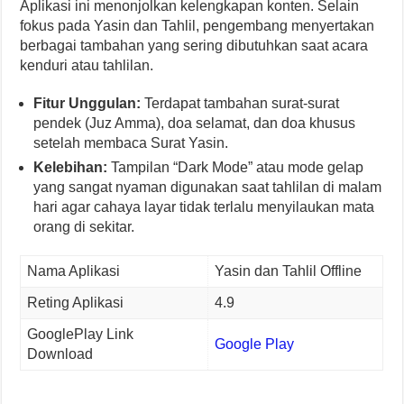
Aplikasi ini menonjolkan kelengkapan konten. Selain
fokus pada Yasin dan Tahlil, pengembang menyertakan
berbagai tambahan yang sering dibutuhkan saat acara
kenduri atau tahlilan.
Fitur Unggulan:
Terdapat tambahan surat-surat
pendek (Juz Amma), doa selamat, dan doa khusus
setelah membaca Surat Yasin.
Kelebihan:
Tampilan “Dark Mode” atau mode gelap
yang sangat nyaman digunakan saat tahlilan di malam
hari agar cahaya layar tidak terlalu menyilaukan mata
orang di sekitar.
Nama Aplikasi
Yasin dan Tahlil Offline
Reting Aplikasi
4.9
GooglePlay Link
Google Play
Download