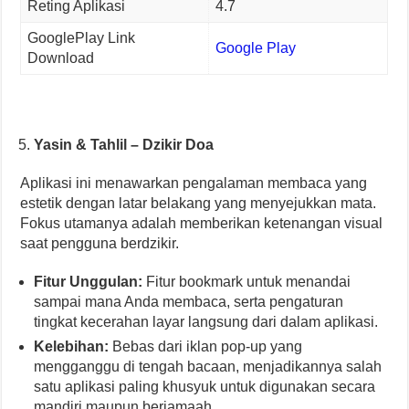
Reting Aplikasi
4.7
GooglePlay Link
Google Play
Download
Yasin & Tahlil – Dzikir Doa
Aplikasi ini menawarkan pengalaman membaca yang
estetik dengan latar belakang yang menyejukkan mata.
Fokus utamanya adalah memberikan ketenangan visual
saat pengguna berdzikir.
Fitur Unggulan:
Fitur bookmark untuk menandai
sampai mana Anda membaca, serta pengaturan
tingkat kecerahan layar langsung dari dalam aplikasi.
Kelebihan:
Bebas dari iklan pop-up yang
mengganggu di tengah bacaan, menjadikannya salah
satu aplikasi paling khusyuk untuk digunakan secara
mandiri maupun berjamaah.