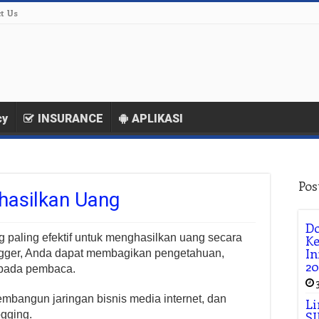
t Us
cy
INSURANCE
APLIKASI
Pos
hasilkan Uang
Do
g paling efektif untuk menghasilkan uang secara
K
In
ogger, Anda dapat membagikan pengetahuan,
20
pada pembaca.
mbangun jaringan bisnis media internet, dan
Li
ogging.
SI