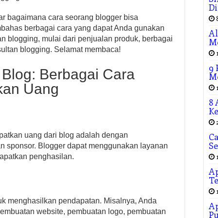
Di
ar bagaimana cara seorang blogger bisa
bahas berbagai cara yang dapat Anda gunakan
Al
blogging, mulai dari penjualan produk, berbagai
M
nsultan blogging. Selamat membaca!
9
i Blog: Berbagai Cara
Me
kan Uang
8 
Ke
apatkan uang dari blog adalah dengan
Ca
Se
n sponsor. Blogger dapat menggunakan layanan
apatkan penghasilan.
Ap
Te
uk menghasilkan pendapatan. Misalnya, Anda
Ap
pembuatan website, pembuatan logo, pembuatan
P