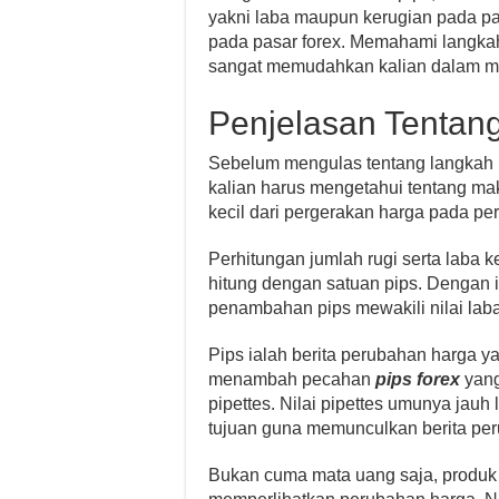
yakni laba maupun kerugian pada pas
pada pasar forex. Memahami langka
sangat memudahkan kalian dalam men
Penjelasan Tentan
Sebelum mengulas tentang langkah 
kalian harus mengetahui tentang makn
kecil dari pergerakan harga pada p
Perhitungan jumlah rugi serta laba k
hitung dengan satuan pips. Dengan
penambahan pips mewakili nilai laba s
Pips ialah berita perubahan harga y
menambah pecahan
pips forex
yang 
pipettes. Nilai pipettes umunya jauh 
tujuan guna memunculkan berita per
Bukan cuma mata uang saja, produk