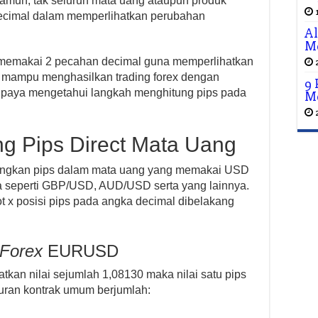
amun, tak seluruh mata uang ataupun produk
cimal dalam memperlihatkan perubahan
Al
M
en memakai 2 pecahan decimal guna memperlihatkan
 mampu menghasilkan trading forex dengan
9
 supaya mengetahui langkah menghitung pips pada
Me
g Pips Direct Mata Uang
tungkan pips dalam mata uang yang memakai USD
a seperti GBP/USD, AUD/USD serta yang lainnya.
t x posisi pips pada angka decimal dibelakang
 Forex
EURUSD
tkan nilai sejumlah 1,08130 maka nilai satu pips
ukuran kontrak umum berjumlah: