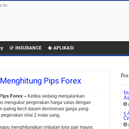
t Us
cy
INSURANCE
APLIKASI
Pos
 Menghitung Pips Forex
In
Pips Forex –
Ketika sedang menjalankan
A
rus mengukur pergerakan harga valas dengan
an paling kecil dalam deniminasi garga yang
5 
pegerakan nilai 2 mata uang.
C
mapu menghitungkan imbalan loss pair mayor,