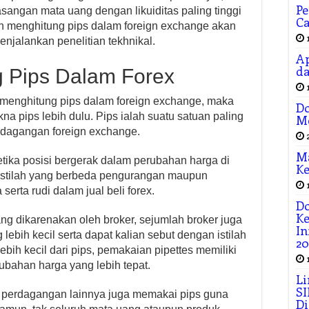
Pe
angan mata uang dengan likuiditas paling tinggi
Ca
h menghitung pips dalam foreign exchange akan
jalankan penelitian tekhnikal.
Ap
da
g Pips Dalam Forex
menghitung pips dalam foreign exchange, maka
Do
a pips lebih dulu. Pips ialah suatu satuan paling
M
erdagangan foreign exchange.
M
etika posisi bergerak dalam perubahan harga di
Ke
 istilah yang berbeda pengurangan maupun
erta rudi dalam jual beli forex.
Do
K
ang dikarenakan oleh broker, sejumlah broker juga
In
lebih kecil serta dapat kalian sebut dengan istilah
20
lebih kecil dari pips, pemakaian pipettes memiliki
ubahan harga yang lebih tepat.
Li
SI
 perdagangan lainnya juga memakai pips guna
Di