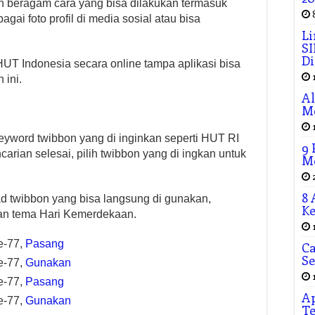
 beragam cara yang bisa dilakukan termasuk
ai foto profil di media sosial atau bisa
Li
SI
Di
UT Indonesia secara online tampa aplikasi bisa
 ini.
Al
M
eyword twibbon yang di inginkan seperti HUT RI
9
arian selesai, pilih twibbon yang di ingkan untuk
Me
8 
ad twibbon yang bisa langsung di gunakan,
Ke
an tema Hari Kemerdekaan.
e-77,
Pasang
Ca
Se
e-77,
Gunakan
e-77,
Pasang
Ap
e-77,
Gunakan
Te