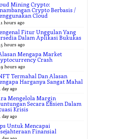
oud Mining Crypto:
nambangan Crypto Berbasis /
enggunakan Cloud
11 hours ago
ngenal Fitur Unggulan Yang
rsedia Dalam Aplikasi Bukukas
15 hours ago
 Alasan Mengapa Market
yptocurrency Crash
19 hours ago
NFT Termahal⁠ Dan Alasan
engapa Harganya Sangat Mahal
1 day ago
ra Mengelola Margin
untungan Secara Efisien Dalam
tuasi Krisis
1 day ago
ips Untuk Mencapai
sejahteraan Finansial
1 day ago