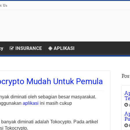
t Us
cy
INSURANCE
APLIKASI
Pos
okocrypto Mudah Untuk Pemula
Ap
banyak diminati oleh sebagian besar masyarakat.
Te
menggunakan
aplikasi
ini masih cukup
Ap
P
ng banyak diminati adalah Tokocypto. Pada artikel
asi Tokocrypto.