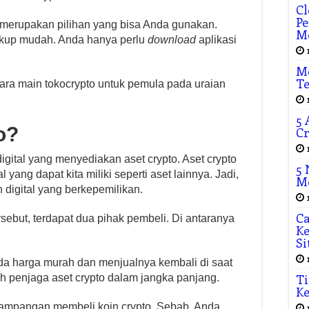
Cl
Pe
o merupakan pilihan yang bisa Anda gunakan.
M
kup mudah. Anda hanya perlu
download
aplikasi
Me
Te
ara main tokocrypto untuk pemula pada uraian
5
o?
Cr
igital yang menyediakan aset crypto. Aset crypto
5 
 yang dapat kita miliki seperti aset lainnya. Jadi,
M
 digital yang berkepemilikan.
Ca
ersebut, terdapat dua pihak pembeli. Di antaranya
Ke
Si
ada harga murah dan menjualnya kembali di saat
T
ah penjaga aset crypto dalam jangka panjang.
Ke
erampangan membeli koin crypto. Sebab, Anda