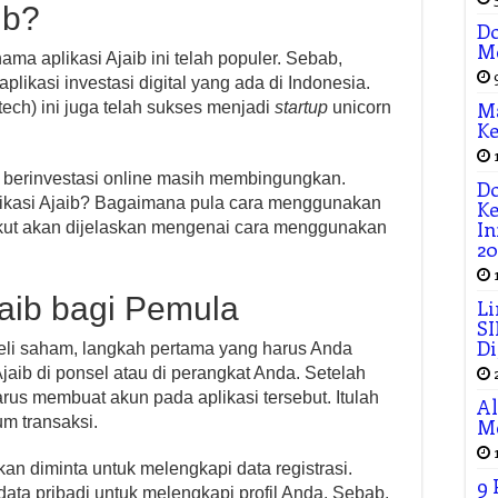
ib?
Do
M
 nama aplikasi Ajaib ini telah populer. Sebab,
plikasi investasi digital yang ada di Indonesia.
M
ntech) ini juga telah sukses menjadi
startup
unicorn
Ke
 berinvestasi online masih membingungkan.
Do
aplikasi Ajaib? Bagaimana pula cara menggunakan
K
In
ikut akan dijelaskan mengenai cara menggunakan
20
jaib bagi Pemula
Li
SI
Di
eli saham, langkah pertama yang harus Anda
jaib di ponsel atau di perangkat Anda. Setelah
harus membuat akun pada aplikasi tersebut. Itulah
Al
um transaksi.
M
an diminta untuk melengkapi data registrasi.
9
data pribadi untuk melengkapi profil Anda. Sebab,