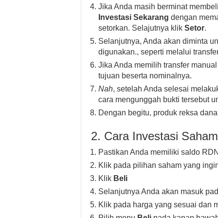
Jika Anda masih berminat membeli 
Investasi Sekarang
dengan memas
setorkan. Selajutnya klik
Setor
.
Selanjutnya, Anda akan diminta 
digunakan., seperti melalui transf
Jika Anda memilih transfer manua
tujuan beserta nominalnya.
Nah
, setelah Anda selesai melaku
cara mengunggah bukti tersebut un
Dengan begitu, produk reksa dana
2. Cara Investasi Saham 
Pastikan Anda memiliki saldo RDN
Klik pada pilihan saham yang ingin
Klik
Beli
Selanjutnya Anda akan masuk pad
Klik pada harga yang sesuai dan 
Pilih menu
Beli
pada kanan bawah