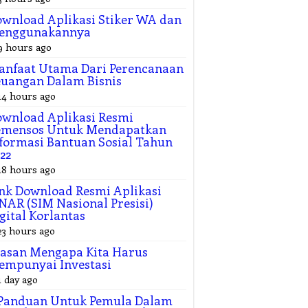
wnload Aplikasi Stiker WA dan
enggunakannya
9 hours ago
anfaat Utama Dari Perencanaan
uangan Dalam Bisnis
14 hours ago
wnload Aplikasi Resmi
emensos Untuk Mendapatkan
formasi Bantuan Sosial Tahun
22
18 hours ago
nk Download Resmi Aplikasi
NAR (SIM Nasional Presisi)
gital Korlantas
23 hours ago
asan Mengapa Kita Harus
empunyai Investasi
1 day ago
 Panduan Untuk Pemula Dalam