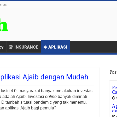
t Us
cy
INSURANCE
APLIKASI
Pos
likasi Ajaib dengan Mudah
Pe
dustri 4.0, masyarakat banyak melakukan investasi
Ca
a adalah Ajaib. Investasi
online
banyak diminati
 Ditambah situasi pandemic yang tak menentu.
Ap
n aplikasi Ajaib bagi pemula?
da