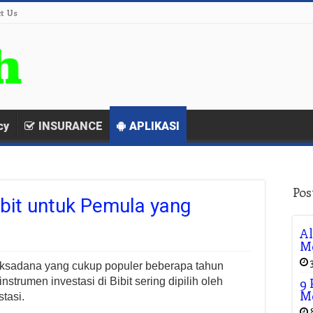
t Us
cy
INSURANCE
APLIKASI
Pos
ibit untuk Pemula yang
Al
M
reksadana yang cukup populer beberapa tahun
9
strumen investasi di Bibit sering dipilih oleh
Me
tasi.