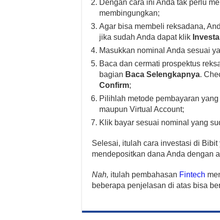
Dengan cara ini Anda tak perlu m
membingungkan;
Agar bisa membeli reksadana, An
jika sudah Anda dapat klik
Invest
Masukkan nominal Anda sesuai ya
Baca dan cermati prospektus reks
bagian
Baca Selengkapnya
. Che
Confirm
;
Pilihlah metode pembayaran yang 
maupun Virtual Account;
Klik bayar sesuai nominal yang s
Selesai, itulah cara investasi di Bib
mendepositkan dana Anda dengan ama
Nah,
itulah pembahasan
Fintech
men
beberapa penjelasan di atas bisa be