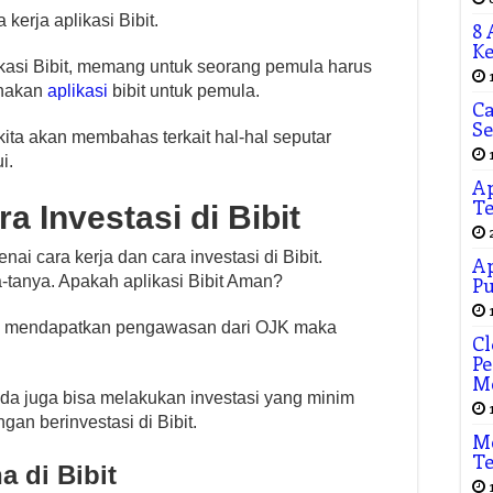
 kerja aplikasi Bibit.
8 
Ke
kasi Bibit, memang untuk seorang pemula harus
unakan
aplikasi
bibit untuk pemula.
Ca
Se
i kita akan membahas terkait hal-hal seputar
i.
Ap
Te
a Investasi di Bibit
ai cara kerja dan cara investasi di Bibit.
Ap
-tanya. Apakah aplikasi Bibit Aman?
P
sudah mendapatkan pengawasan dari OJK maka
Cl
Pe
M
Anda juga bisa melakukan investasi yang minim
ngan berinvestasi di Bibit.
Me
Te
a di Bibit